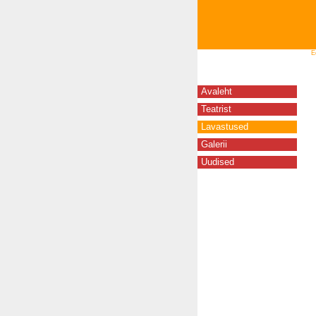
E
Avaleht
Teatrist
Lavastused
Galerii
Uudised